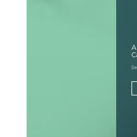
A
C
De